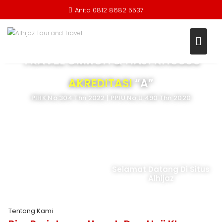
``
```
Anita 0812 8682 5537
TRAVEL UMROH & HAJI KHUSUS
AKREDITASI
“A”
PIHK No.304 Thn 2022 | PPIU No.U.490 Thn 2020
Selamat Datang Di Situs
Alhijaz
Tentang Kami