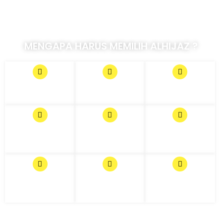
MENGAPA HARUS MEMILIH ALHIJAZ ?
Izin Umroh No.U.490
PT Alhijaz indowisata
SNI ISO 9001:2015 QMS
Tahun 2020 dan Izin haji
telah mendapat
Standar Layanan
No.304 Tahun 2022.
peringkat dengan
Internasional
predikat "A"
Semua Jadwal Paket
Hotel kami ada pada ring
Kami memiliki aset
Umroh yang kami
1 dekat masjid baik di
gedung 4 lantai di Jalan
sediakan tertera tgl
Masjidil Haram maupun
Dewi Sartika Cawang
berangkat dan no
di Masjid Nabawi.
Jakarta Timur.
pesawat jelas.
Kami menyediakan
Nomor pesawat secara
Para
Ruang Manasik di
transparan untuk
pembimbing/Muthawif
gedung sendiri, tepatnya
kenyamanan Jamaah,
sudah berpengalaman
di Lantai 2.
langsung terbang tanpa
dan bermukim di Mekkah.
transit.