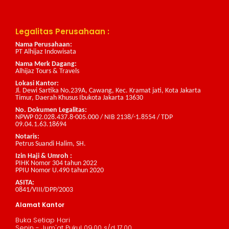
Legalitas Perusahaan :
Nama Perusahaan:
PT Alhijaz Indowisata
Nama Merk Dagang:
Alhijaz Tours & Travels
Lokasi Kantor:
Jl. Dewi Sartika No.239A, Cawang, Kec. Kramat jati, Kota Jakarta
Timur, Daerah Khusus Ibukota Jakarta 13630
No. Dokumen Legalitas:
NPWP 02.028.437.8-005.000 / NIB 2138/-1.8554 / TDP
09.04.1.63.18694
Notaris:
Petrus Suandi Halim, SH.
Izin Haji & Umroh :
PIHK Nomor 304 tahun 2022
PPIU Nomor U.490 tahun 2020
ASITA:
0841/VIII/DPP/2003
Alamat Kantor
Buka Setiap Hari
Senin - Jum'at Pukul 09.00 s/d 17.00