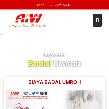
Anita 0812 8682 5537
``
```
Layanan
Badal
Umroh
BIAYA BADAL UMROH