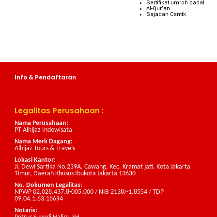
Sertifikat umroh badal
Al-Qur’an
Sajadah Cantik
Info & Pendaftaran
Legalitas Perusahaan :
Nama Perusahaan:
PT Alhijaz Indowisata
Nama Merk Dagang:
Alhijaz Tours & Travels
Lokasi Kantor:
Jl. Dewi Sartika No.239A, Cawang, Kec. Kramat jati, Kota Jakarta
Timur, Daerah Khusus Ibukota Jakarta 13630
No. Dokumen Legalitas:
NPWP 02.028.437.8-005.000 / NIB 2138/-1.8554 / TDP
09.04.1.63.18694
Notaris: