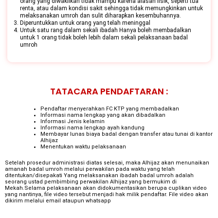
orang yang diwakilkan tidak mampu karena alasan fisik, seperti tua
renta, atau dalam kondisi sakit sehingga tidak memungkinkan untuk
melaksanakan umroh dan sulit diharapkan kesembuhannya.
Diperuntukkan untuk orang yang telah meninggal
Untuk satu rang dalam sekali ibadah Hanya boleh membadalkan
untuk 1 orang tidak boleh lebih dalam sekali pelaksanaan badal
umroh
TATACARA PENDAFTARAN :
Pendaftar menyerahkan FC KTP yang membadalkan
Informasi nama lengkap yang akan dibadalkan
Informasi Jenis kelamin
Informasi nama lengkap ayah kandung
Membayar lunas biaya badal dengan transfer atau tunai di kantor
Alhijaz
Menentukan waktu pelaksanaan
Setelah prosedur administrasi diatas selesai, maka Alhijaz akan menunaikan
amanah badal umroh melalui perwakilan pada waktu yang telah
ditentukan/disepakati Yang melaksanakan ibadah badal umroh adalah
seorang ustad pembimbing perwakilan Alhijaz yang bermukim di
Mekah.Selama pelaksanaan akan didokumentasikan berupa cuplikan video
yang nantinya, file video tersebut menjadi hak milik pendaftar. File video akan
dikirim melalui email ataupun whatsapp